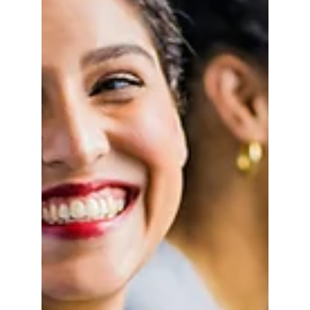
Maria Mayorova
17 ago 2023
3 min de lectura
Estrategias y Plataformas de
Listado de Eventos:
Potenciando el Marketing de
Eventos y su Promoción
Planificar y ejecutar un evento exitoso
requiere más que solo una gran idea o
concepto. Uno de los componentes críticos
del éxito de un...