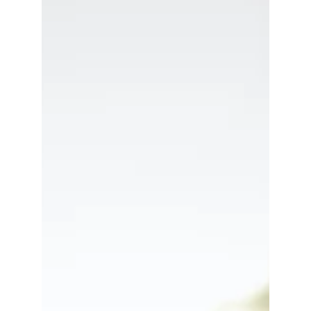
Maria Mayorova
21 ago 2023
3 min de lectura
Cómo Crear un Evento
Sostenible: Pasos para
Generar un Impacto
Duradero
En una época en la que la conciencia
ambiental es más importante que nunca,
organizar un evento sostenible no solo
beneficia al planeta,...