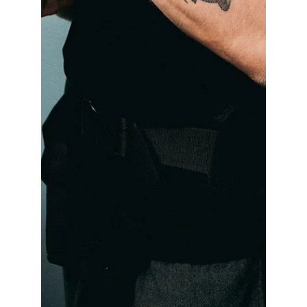
Maria Mayorova
14 ago 2023
3 min de lectura
¿Cómo mejorar el bienestar
en el trabajo? El Poder de las
Fiestas Corporativas
Introducción En el mundo corporativo actual,
donde los plazos, las reuniones y los horarios
ajustados dominan el panorama, fomentar
un...