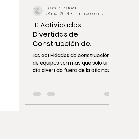
Eleonora Petrova
28 mar 2024
4 min de lectura
10 Actividades
Divertidas de
Construcción de
Equipos Para Tu Próximo
Las actividades de construcción
Día fuera De La Oficina
de equipos son más que solo un
día divertido fuera de la oficina;
son esenciales para fomentar la...