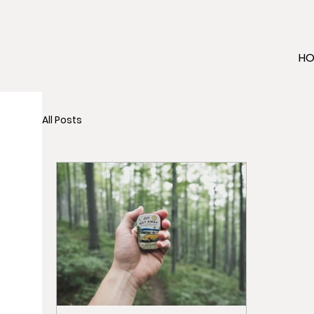
H
All Posts