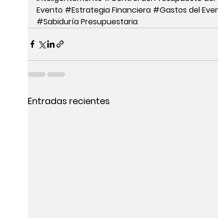
Evento 
#Estrategia
 Financiera 
#Gastos
 del Eve
#Sabiduría
 Presupuestaria
Entradas recientes