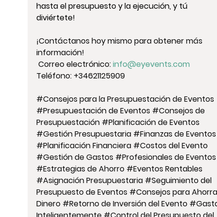
hasta el presupuesto y la ejecución, y tú
diviértete!
¡Contáctanos hoy mismo para obtener más 
información!
 Correo electrónico: 
info@eyevents.com
Teléfono: +34621125909
#Consejos
 para la Presupuestación de Eventos 
#Presupuestación
 de Eventos 
#Consejos
 de 
Presupuestación 
#Planificación
 de Eventos 
#Gestión
 Presupuestaria 
#Finanzas
 de Eventos
#Planificación
 Financiera 
#Costos
 del Evento 
#Gestión
 de Gastos 
#Profesionales
 de Eventos
#Estrategias
 de Ahorro 
#Eventos
 Rentables 
#Asignación
 Presupuestaria 
#Seguimiento
 del 
Presupuesto de Eventos 
#Consejos
 para Ahorra
Dinero 
#Retorno
 de Inversión del Evento 
#Gast
Inteligentemente 
#Control
 del Presupuesto del 