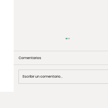
Comentarios
Escribir un comentario...
Actividades de Team Building de
Cocina en Barcelona: Guía Completa