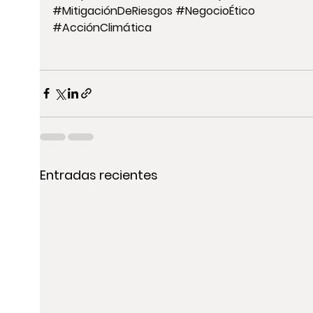
#MitigaciónDeRiesgos
#NegocioÉtico
#AcciónClimática
Entradas recientes