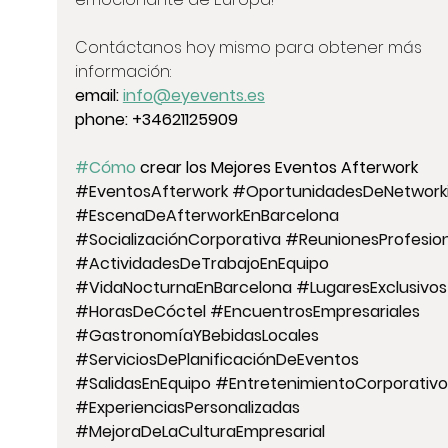
Contáctanos hoy mismo para obtener más 
información:
email: 
info@eyevents.es
phone: +34621125909
#Cómo
 crear los Mejores Eventos Afterwork 
#EventosAfterwork
#OportunidadesDeNetwork
#EscenaDeAfterworkEnBarcelona
#SocializaciónCorporativa
#ReunionesProfesio
#ActividadesDeTrabajoEnEquipo
#VidaNocturnaEnBarcelona
#LugaresExclusivos
#HorasDeCóctel
#EncuentrosEmpresariales
#GastronomíaYBebidasLocales
#ServiciosDePlanificaciónDeEventos
#SalidasEnEquipo
#EntretenimientoCorporativo
#ExperienciasPersonalizadas
#MejoraDeLaCulturaEmpresarial