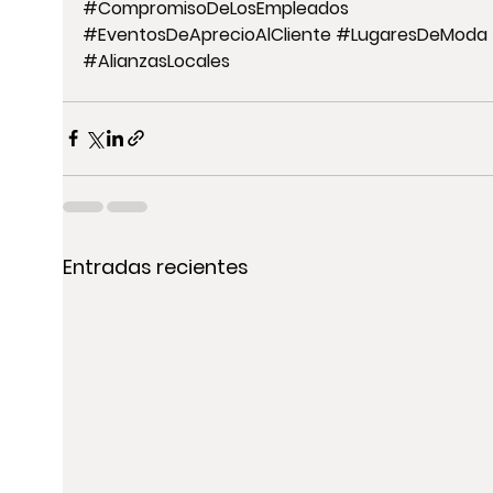
#CompromisoDeLosEmpleados
#EventosDeAprecioAlCliente
#LugaresDeModa
#AlianzasLocales
Entradas recientes