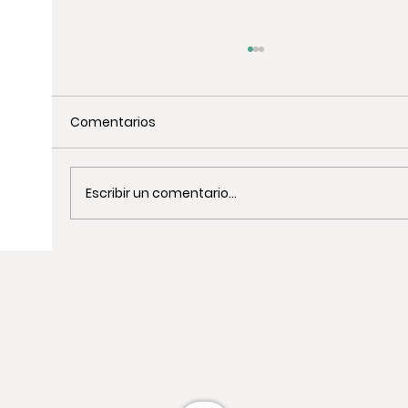
Comentarios
Escribir un comentario...
Actividades de Team Building de
Cocina en Barcelona: Guía Completa